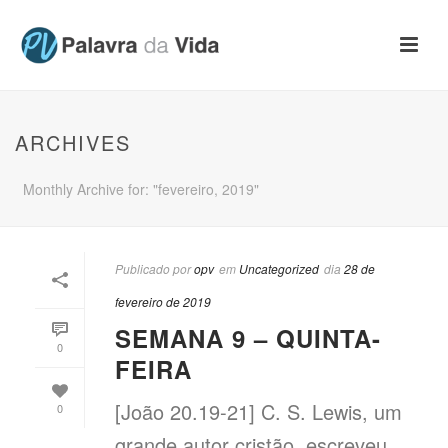
ARCHIVES
Monthly Archive for: "fevereiro, 2019"
Publicado por
opv
em
Uncategorized
dia
28 de
fevereiro de 2019
SEMANA 9 – QUINTA-
0
FEIRA
[João 20.19-21] C. S. Lewis, um
0
grande autor cristão, escreveu