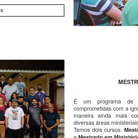
ES
MESTR
É um programa de c
comprometidas com a igrej
maneira ainda mais co
diversas áreas ministeriai
Temos dois cursos:
Mest
e
Mestrado em Ministéri