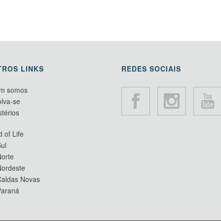
TROS LINKS
REDES SOCIAIS
m somos
lva-se
stérios
 of Life
ul
orte
Nordeste
Caldas Novas
Paraná