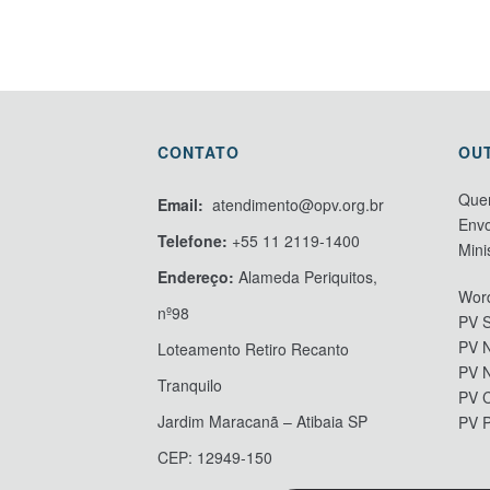
CONTATO
OU
Que
Email:
atendimento@opv.org.br
Envo
Telefone:
+55 11 2119-1400
Mini
Endereço:
Alameda Periquitos,
Word
nº98
PV S
PV N
Loteamento Retiro Recanto
PV 
Tranquilo
PV 
Jardim Maracanã – Atibaia SP
PV 
CEP: 12949-150