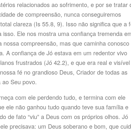
rios relacionados ao sofrimento, e por se tratar 
cidade de compreensão, nunca conseguiremos
al clareza (Is 55.8, 9). Isso não significa que a 
ra isso. Ele nos mostra uma confiança tremenda e
a nossa compreensão, mas que caminha conosco
. A confiança de Jó estava em um redentor vivo
anos frustrados (Jó 42.2), e que era real e visível
r nossa fé no grandioso Deus, Criador de todas as
a ao Seu povo.
meça com ele perdendo tudo, e termina com ele
e ele não ganhou tudo quando teve sua família e
o de fato “viu” a Deus com os próprios olhos. Jó
ele precisava: um Deus soberano e bom, que cui