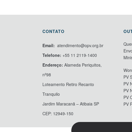
CONTATO
OU
Que
Email:
atendimento@opv.org.br
Envo
Telefone:
+55 11 2119-1400
Mini
Endereço:
Alameda Periquitos,
Word
nº98
PV S
PV N
Loteamento Retiro Recanto
PV 
Tranquilo
PV 
Jardim Maracanã – Atibaia SP
PV 
CEP: 12949-150