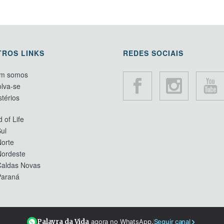
TROS LINKS
REDES SOCIAIS
m somos
lva-se
stérios
 of Life
ul
orte
Nordeste
Caldas Novas
Paraná
Palavra da Vida
agora no WhatsApp.
Seguir canal