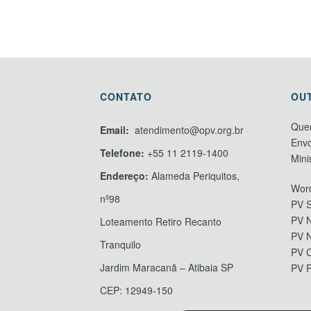
CONTATO
OU
Que
Email:
atendimento@opv.org.br
Envo
Telefone:
+55 11 2119-1400
Mini
Endereço:
Alameda Periquitos,
Word
nº98
PV S
PV N
Loteamento Retiro Recanto
PV 
Tranquilo
PV 
Jardim Maracanã – Atibaia SP
PV 
CEP: 12949-150