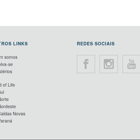
TROS LINKS
REDES SOCIAIS
m somos
lva-se
stérios
 of Life
ul
orte
Nordeste
Caldas Novas
Paraná