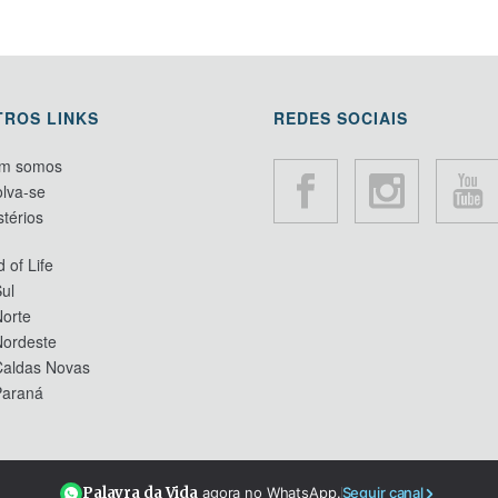
TROS LINKS
REDES SOCIAIS
m somos
lva-se
stérios
 of Life
ul
orte
Nordeste
Caldas Novas
Paraná
Palavra da Vida
agora no WhatsApp.
Seguir canal