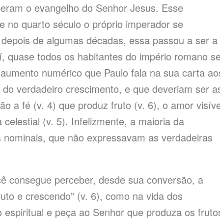
beram o evangelho do Senhor Jesus. Esse
ue no quarto século o próprio imperador se
o; depois de algumas décadas, essa passou a ser a
 daí, quase todos os habitantes do império romano s
 aumento numérico que Paulo fala na sua carta ao
s do verdadeiro crescimento, e que deveriam ser a
 a fé (v. 4) que produz fruto (v. 6), o amor visíve
celestial (v. 5). Infelizmente, a maioria da
os nominais, que não expressavam as verdadeiras
ocê consegue perceber, desde sua conversão, a
uto e crescendo” (v. 6), como na vida dos
 espiritual e peça ao Senhor que produza os fruto