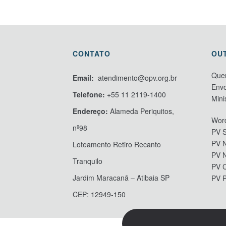
CONTATO
OU
Que
Email:
atendimento@opv.org.br
Envo
Telefone:
+55 11 2119-1400
Mini
Endereço:
Alameda Periquitos,
Word
nº98
PV S
PV N
Loteamento Retiro Recanto
PV 
Tranquilo
PV 
Jardim Maracanã – Atibaia SP
PV 
CEP: 12949-150